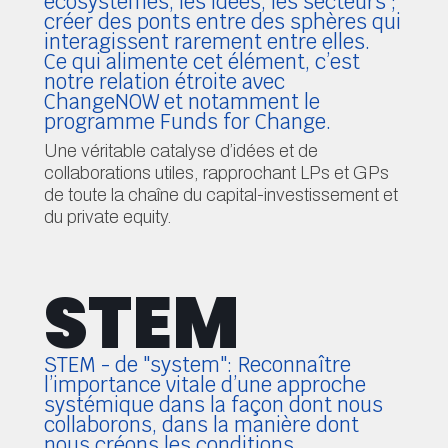
créer des ponts entre des sphères qui
interagissent rarement entre elles.
Ce qui alimente cet élément, c’est
notre relation étroite avec
ChangeNOW et notamment le
programme Funds for Change.
Une véritable catalyse d’idées et de
collaborations utiles, rapprochant LPs et GPs
de toute la chaîne du capital-investissement et
du private equity.
STEM
When you browse our website, informations are stored
or read from your terminal, in order to access services
STEM - de "system": Reconnaître
and offers based on your interests in order to improve
l’importance vitale d’une approche
the user experience on our site.
Privacy Policy to learn
systémique dans la façon dont nous
more
collaborons, dans la manière dont
nous créons les conditions
Accept all
permettant aux priorités et aux