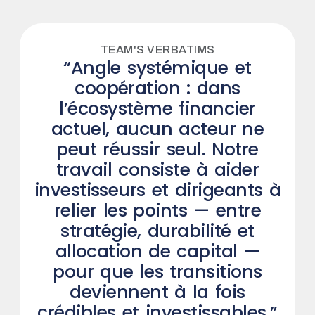
TEAM'S VERBATIMS
TEAM'S VERBATIMS
“Angle systémique et
“Dimension risque et
coopération : dans
résilience : nous
considérons qu’il est de
l’écosystème financier
notre mission d’aider les
actuel, aucun acteur ne
peut réussir seul. Notre
acteurs financiers à
travail consiste à aider
naviguer les risques
investisseurs et dirigeants à
profonds de la Nouvelle Ère
Climatique. En intégrant la
relier les points — entre
durabilité au cœur des
stratégie, durabilité et
thèses d’investissement et
allocation de capital —
des stratégies d’entreprise,
pour que les transitions
nous transformons ce qui
deviennent à la fois
crédibles et investissables.”
ressemble à de la volatilité