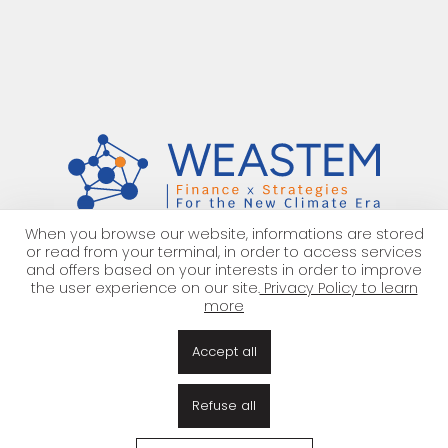
When you browse our website, informations are stored
or read from your terminal, in order to access services
Rejoignez
-nous
!
and offers based on your interests in order to improve
the user experience on our site.
Privacy Policy to learn
more
À propos
Équipe
Notre offre
Nous rejoindre
Accept all
Partenariat
EN
|
FR
Refuse all
Mentions légales
Confidentialité des données
Gestion des cookies