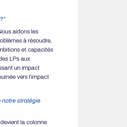
 ?”
.Nous aidons les
roblèmes à résoudre,
mbitions et capacités
 des LPs aux
ssant un impact
urnée vers l’impact
e notre stratégie
e devient la colonne