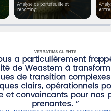
Analyse de portefeuille et
Analy
reporting
entrep
VERBATIMS CLIENTS
us a particulièrement frappé
ité de Weastem à transform
VERBATIMS CLIENTS
ce lit the way may now fuel t
es de transition complexes
ouvelle Ère Climatique, le “b
iques clairs, opérationnels po
usual” n’est plus une option.
e et convaincants pour nos p
Justine, Consultante junior
prenantes. ”