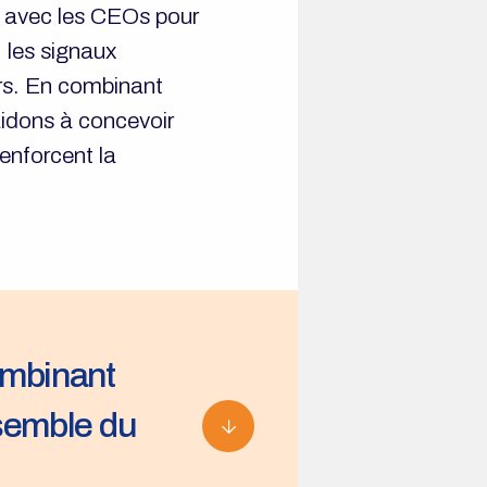
ns avec les CEOs pour
 les signaux
urs. En combinant
aidons à concevoir
renforcent la
mbinant
nsemble du