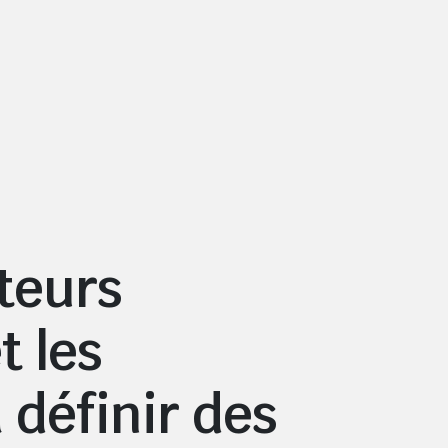
cteurs
t les
 définir des