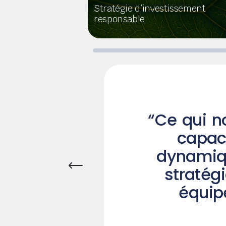
Stratégie d’investissement
responsable
“Ce qui no
capac
“What on
dynamiqu
Dans la N
stratég
équip