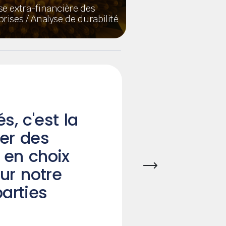
se extra-financière des
rises / Analyse de durabilité
Themes
s, c'est la
er des
he fire."
 en choix
usiness as
ur notre
”
arties