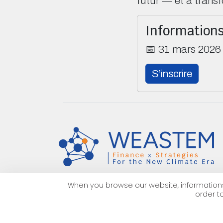
futur — et à trans
Informations
📅 31 mars 2026
S’inscrire
When you browse our website, informations 
order t
À propos
Équipe
Notre offre
Nous rejoindre
Mentions légales
Confidentialité des données
Gestion des cookies