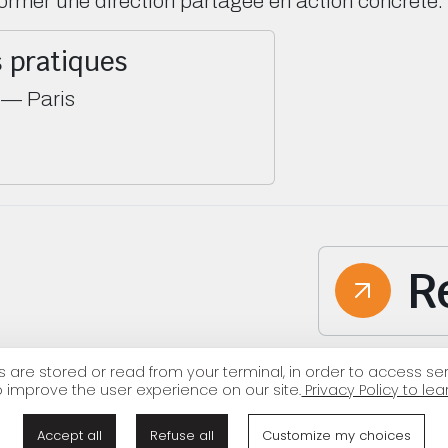
former une direction partagée en action concrète.
 pratiques
 — Paris
R
are stored or read from your terminal, in order to access ser
o improve the user experience on our site.
Privacy Policy to le
Partenariat
Accept all
Refuse all
Customize my choices