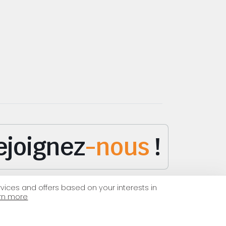
ejoignez
-nous
!
vices and offers based on your interests in
arn more
EN
|
FR
© 2026 — tous droits réservés WEASTEM