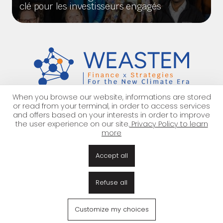
clé pour les investisseurs engagés
When you browse our website, informations are stored
or read from your terminal, in order to access services
Rejoignez
-nous
!
and offers based on your interests in order to improve
the user experience on our site.
Privacy Policy to learn
more
À propos
Équipe
Notre offre
Nous rejoindre
Accept all
Partenariat
EN
|
FR
Refuse all
Mentions légales
Confidentialité des données
Gestion des cookies
© 2026 — tous droits réservés WEASTEM
Customize my choices